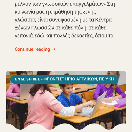
µέλλον των γλωσσικών επαγγελµάτων» Στη
κοινωνία µας η εκµάθηση της ξένης
γλώσσας είναι συνυφασµένη µε τα Κέντρα
Ξένων Γλωσσών σε κάθε πόλη, σε κάθε
γειτονιά, εδώ και πολλές δεκαετίες, όπου τα
Continue reading ➝
ENGLISH BEE - ΦΡΟΝΤΙΣΤΉΡΙΟ ΑΓΓΛΙΚΏΝ, ΠΕΎΚΗ