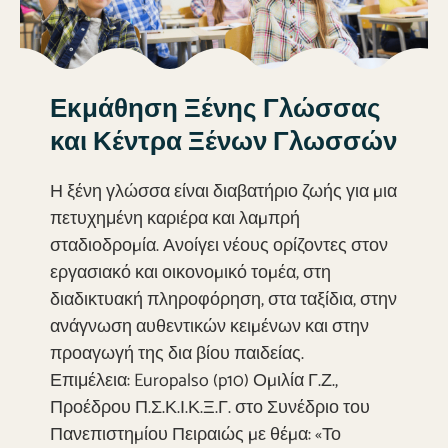
Εκμάθηση Ξένης Γλώσσας
και Κέντρα Ξένων Γλωσσών
Η ξένη γλώσσα είναι διαβατήριο ζωής για µια
πετυχημένη καριέρα και λαµπρή
σταδιοδροµία. Ανοίγει νέους ορίζοντες στον
εργασιακό και οικονοµικό τοµέα, στη
διαδικτυακή πληροφόρηση, στα ταξίδια, στην
ανάγνωση αυθεντικών κειµένων και στην
προαγωγή της δια βίου παιδείας.
Επιμέλεια: Europalso (p10) Οµιλία Γ.Ζ.,
Προέδρου Π.Σ.Κ.Ι.Κ.Ξ.Γ. στο Συνέδριο του
Πανεπιστηµίου Πειραιώς µε θέµα: «Το