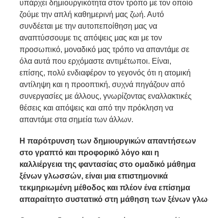
υπάρχει δημιουργικότητα στον τρόπο με τον οποίο
ζούμε την απλή καθημερινή μας ζωή. Αυτό
συνδέεται με την αυτοπεποίθηση μας να
αναπτύσσουμε τις απόψεις μας και με τον
προσωπικό, μοναδικό μας τρόπο να απαντάμε σε
όλα αυτά που ερχόμαστε αντιμέτωποι. Είναι,
επίσης, πολύ ενδιαφέρον το γεγονός ότι η ατομική
αντίληψη και η προοπτική, συχνά πηγάζουν από
συνεργασίες με άλλους, γνωρίζοντας εναλλακτικές
θέσεις και απόψεις και από την πρόκληση να
απαντάμε στα σημεία των άλλων.
H παρότρυνση των δημιουργικών απαντήσεων
στο γραπτό
και
προφορικό
λόγο
και
η
καλλιέργεια της φαντασίας στο ομαδικό μάθημα
ξένων γλωσσών, είναι μια επιστημονικά
τεκμηριωμένη μέθοδος και πλέον ένα επίσημα
απαραίτητο
συστατικό
στη
μάθηση
των
ξένων
γλωσσ