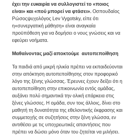
έχει την ευκαιρία να συλλογιστεί το «ποιος
είναι» και «πού μπορεί να φτάσει».
Οσπουδαίος
Ρώσοςψυχολόγος Lev Vygotsky, είπε ότι
η«συνεργατική μάθηση» είναι αναγκαία
προϋπόθεση για να δομήσει ο νους γνώσεις και να
εφεύρει νοήματα.
Μαθαίνοντας
μαζί
αποκτούμε αυτοπεποίθηση
Τα παιδιά από μικρή ηλικία πρέπει να εκπαιδεύονται
στην απόκτηση αυτοπεποίθησης στον προφορικό
λόγο της ξένης γλώσσας. Έρευνες έχουν δείξει ότι η
αυτοπεποίθηση στην επικοινωνία εντός ομάδας,
αυξάνει πολύ σημαντικά την ολική επάρκεια στις
ξένες γλώσσες. Η ομάδα, συν τοις άλλοις, δίνει στο
μαθητή τη δυνατότητα της εθελοντικής έκφρασης και
συμμετοχής σε συζητήσεις στην ξένη γλώσσα, εν
αντιθέσει με τις υποχρεωτικές απαντήσεις που
πρέπει να δώσει μόνο όταν του ζητείται να μιλήσει.